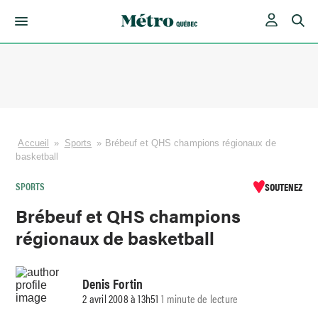
Skip
to
content
Accueil
»
Sports
»
Brébeuf et QHS champions régionaux de
basketball
SPORTS
SOUTENEZ
Brébeuf et QHS champions
régionaux de basketball
Denis Fortin
2 avril 2008 à 13h51
1 minute de lecture