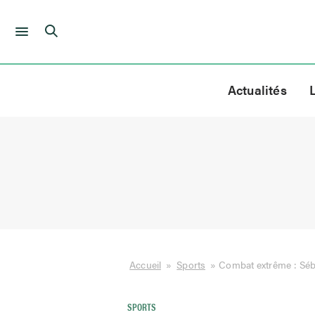
Skip
to
Actualités
content
Accueil
»
Sports
»
Combat extrême : Séba
SPORTS