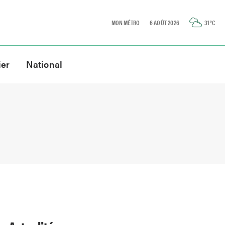
MON MÉTRO
6 AOÛT 2026
31
°C
ier
National