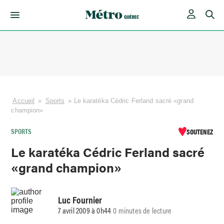
Skip
to
content
Accueil
»
Sports
»
Le karatéka Cédric Ferland sacré «grand
champion»
SPORTS
SOUTENEZ
Le karatéka Cédric Ferland sacré
«grand champion»
Luc Fournier
7 avril 2009 à 0h44
0 minutes de lecture