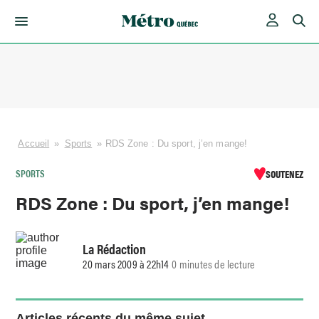
Skip
to
content
Accueil
»
Sports
»
RDS Zone : Du sport, j’en mange!
SPORTS
SOUTENEZ
RDS Zone : Du sport, j’en mange!
La Rédaction
20 mars 2009 à 22h14
0 minutes de lecture
Articles récents du même sujet