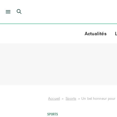
Skip
to
Actualités
content
Accueil
»
Sports
»
Un bel honneur pour 
SPORTS