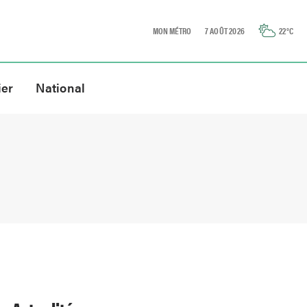
MON MÉTRO
7 AOÛT 2026
22
°C
ier
National