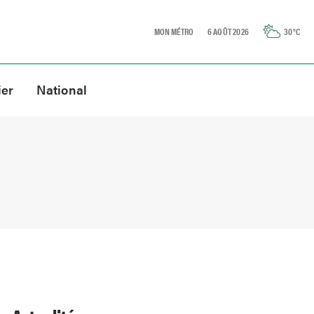
MON MÉTRO
6 AOÛT 2026
30
°C
ier
National