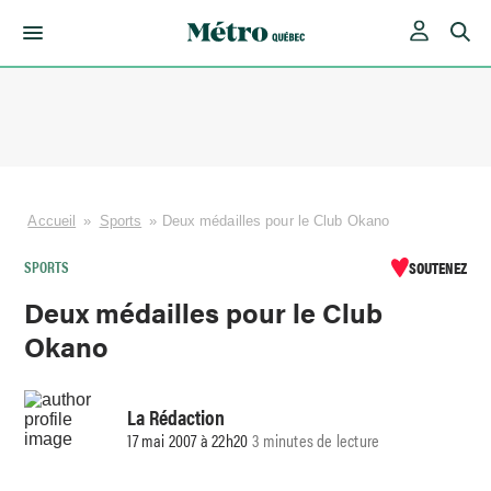
Skip
to
content
Accueil
»
Sports
»
Deux médailles pour le Club Okano
SPORTS
SOUTENEZ
Deux médailles pour le Club
Okano
La Rédaction
17 mai 2007 à 22h20
3 minutes de lecture