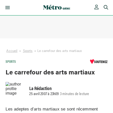
Skip
to
content
Accueil
»
Sports
»
Le carrefour des arts martiaux
SPORTS
SOUTENEZ
Le carrefour des arts martiaux
La Rédaction
25 avril 2007 à 23h09
3 minutes de lecture
Les adeptes d’arts martiaux se sont récemment