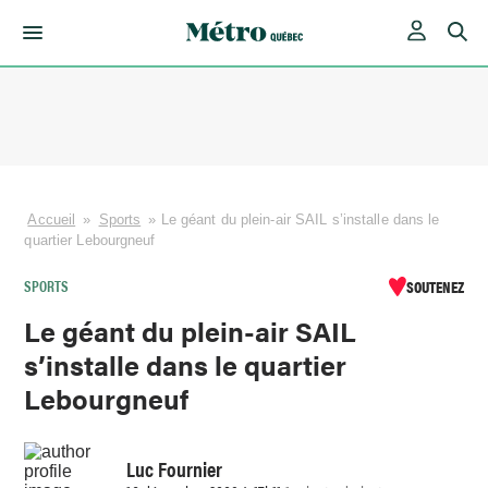
Skip
to
content
Accueil
»
Sports
»
Le géant du plein-air SAIL s’installe dans le
quartier Lebourgneuf
SPORTS
SOUTENEZ
Le géant du plein-air SAIL
s’installe dans le quartier
Lebourgneuf
Luc Fournier