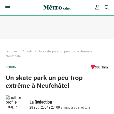
Skip
to
content
Accueil
»
Sports
»
Un skate park un peu trop extrême à
Neufchâtel
SPORTS
SOUTENEZ
Un skate park un peu trop
extrême à Neufchâtel
La Rédaction
28 août 2007 à 23h00
2 minutes de lecture