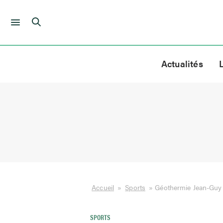
Skip
to
Actualités
content
Accueil
»
Sports
»
Géothermie Jean-Guy
SPORTS