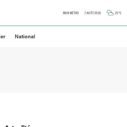
MON MÉTRO
7 AOÛT 2026
23
°C
ier
National