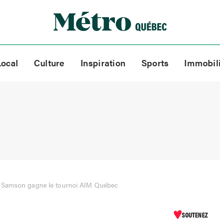
Local
Culture
Inspiration
Sports
Immobil
 Samson gagne le tournoi AIM Québec
SOUTENEZ