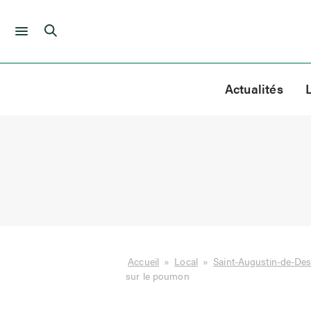
Skip
to
Actualités
content
Accueil
»
Local
»
Saint-Augustin-de-De
sur le poumon