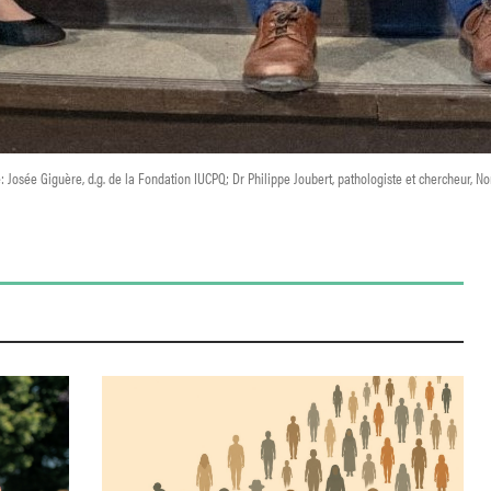
osée Giguère, d.g. de la Fondation IUCPQ; Dr Philippe Joubert, pathologiste et chercheur, Nor