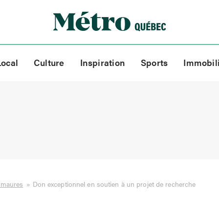
Local
Culture
Inspiration
Sports
Immobil
smaures
»
Don exceptionnel en soutien à un projet de recherche