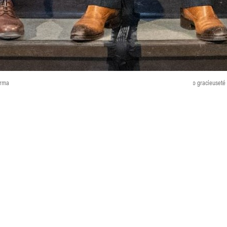
mand Lord et France Paquet, ainsi que Denis Bouchard, p.-d.g. de l’Institut. Photo gracieuset