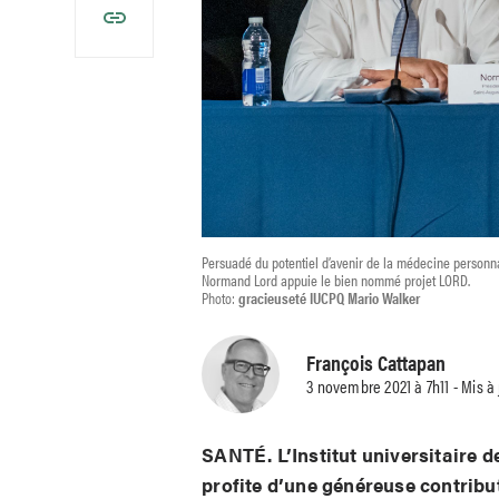
Persuadé du potentiel d’avenir de la médecine personnal
Normand Lord appuie le bien nommé projet LORD.
Photo:
gracieuseté IUCPQ Mario Walker
François Cattapan
3 novembre 2021 à 7h11 - Mis à
SANTÉ. L’Institut universitaire 
profite d’une généreuse contribu