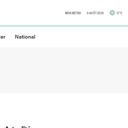
MON MÉTRO
6 AOÛT 2026
17
°C
ier
National