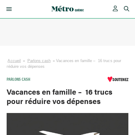
Skip
to
content
Accueil
»
Parlons cash
»
Vacances en famille – 16 trucs pour
réduire vos dépenses
PARLONS CASH
SOUTENEZ
Vacances en famille – 16 trucs
pour réduire vos dépenses