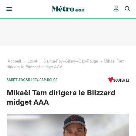
Skip
to
content
Accueil
»
Local
»
Sainte-Foy–Sillery–Cap-Rouge
»
Mikaël Tam
dirigera le Blizzard midget AAA
SAINTE-FOY–SILLERY–CAP-ROUGE
SOUTENEZ
Mikaël Tam dirigera le Blizzard
midget AAA