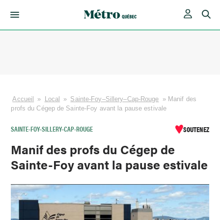
Skip
to
content
Accueil
»
Local
»
Sainte-Foy–Sillery–Cap-Rouge
»
Manif des
profs du Cégep de Sainte-Foy avant la pause estivale
SAINTE-FOY–SILLERY–CAP-ROUGE
SOUTENEZ
Manif des profs du Cégep de
Sainte-Foy avant la pause estivale