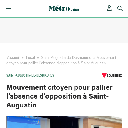
Skip
to
content
Accueil
»
Local
»
Saint-Augustin-de-Desmaures
»
Mouvement
citoyen pour pallier l’absence d’opposition à Saint-Augustin
SAINT-AUGUSTIN-DE-DESMAURES
SOUTENEZ
Mouvement citoyen pour pallier
l’absence d’opposition à Saint-
Augustin