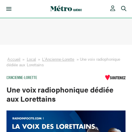
Skip
to
content
Accueil
»
Local
»
L’Ancienne-Lorette
»
Une voix radiophonique
dédiée aux Lorettains
L’ANCIENNE-LORETTE
SOUTENEZ
Une voix radiophonique dédiée
aux Lorettains