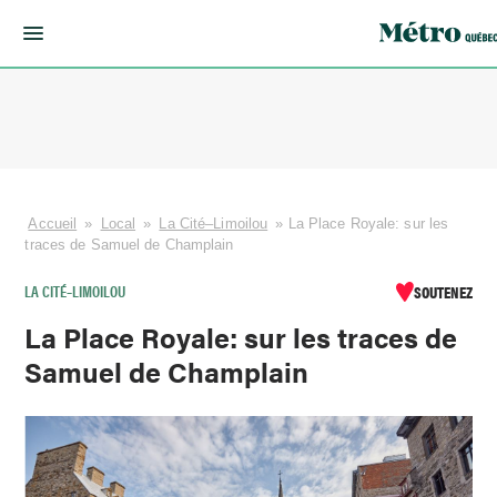
Skip
to
content
Accueil
»
Local
»
La Cité–Limoilou
»
La Place Royale: sur les
traces de Samuel de Champlain
LA CITÉ–LIMOILOU
SOUTENEZ
La Place Royale: sur les traces de
Samuel de Champlain