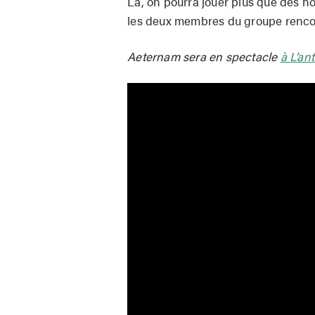
Là, on pourra jouer plus que des no
les deux membres du groupe renco
Aeternam sera en spectacle
à L’an