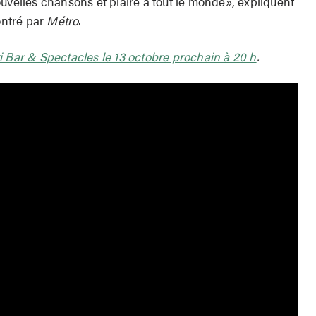
uvelles chansons et plaire à tout le monde», expliquent
ntré par
Métro
.
ti Bar & Spectacles le 13 octobre prochain à 20 h
.