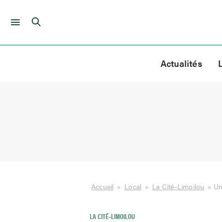
Skip
to
Actualités
content
Accueil
»
Local
»
La Cité–Limoilou
»
Un
LA CITÉ–LIMOILOU