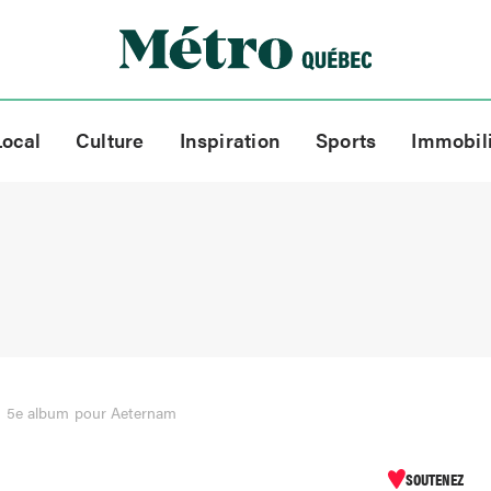
Local
Culture
Inspiration
Sports
Immobil
 5e album pour Aeternam
SOUTENEZ