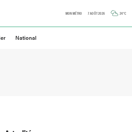
MON MÉTRO
7 AOÛT 2026
24
°C
ier
National