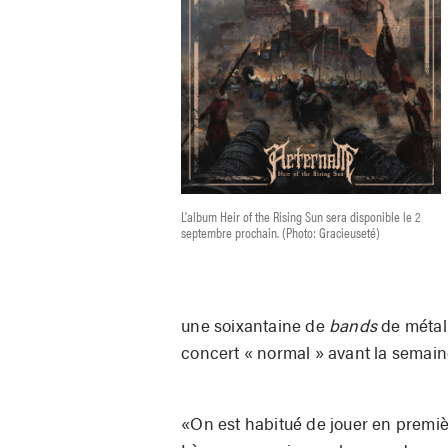
L’album Heir of the Rising Sun sera disponible le 2
septembre prochain. (Photo: Gracieuseté)
une soixantaine de
bands
de métal 
concert « normal » avant la semain
«On est habitué de jouer en premiè