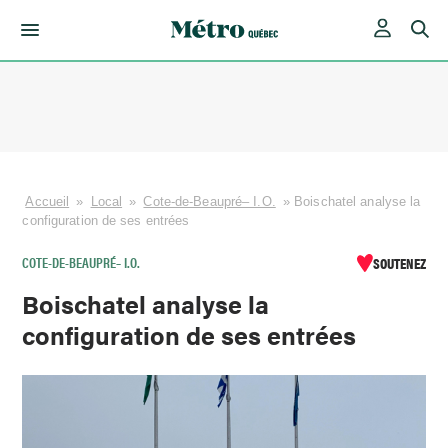
Skip
to
content
Accueil
»
Local
»
Cote-de-Beaupré– I.O.
»
Boischatel analyse la
configuration de ses entrées
COTE-DE-BEAUPRÉ– I.O.
SOUTENEZ
Boischatel analyse la
configuration de ses entrées