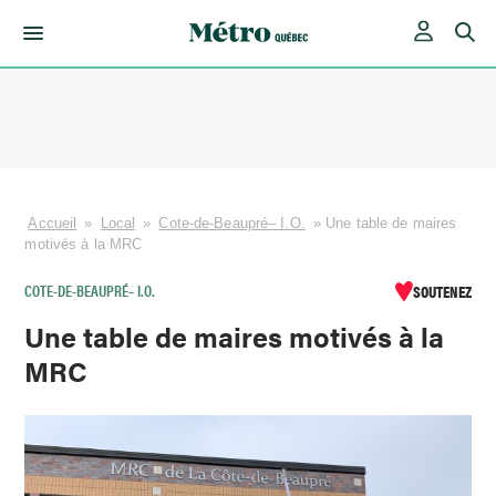
Skip
to
content
Accueil
»
Local
»
Cote-de-Beaupré– I.O.
»
Une table de maires
motivés à la MRC
COTE-DE-BEAUPRÉ– I.O.
SOUTENEZ
Une table de maires motivés à la
MRC