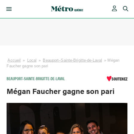
Skip
to
content
Accueil
»
Local
»
Beauport–Sainte-Brigitte-de-Laval
»
Mégan
Faucher gagne son pari
BEAUPORT–SAINTE-BRIGITTE-DE-LAVAL
SOUTENEZ
Mégan Faucher gagne son pari