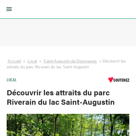
Skip
to
content
Accueil
»
Local
»
Saint-Augustin-de-Desmaures
»
Découvrir les
attraits du parc Riverain du lac Saint-Augustin
LOCAL
SOUTENEZ
Découvrir les attraits du parc
Riverain du lac Saint-Augustin