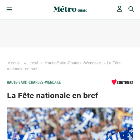
Skip
to
content
Accueil
»
Local
»
Haute-Saint-Charles–Wendake
»
La Fête
nationale en bref
HAUTE-SAINT-CHARLES–WENDAKE
SOUTENEZ
La Fête nationale en bref