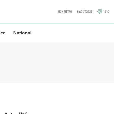
MON MÉTRO
6 AOÛT 2026
19
°C
ier
National