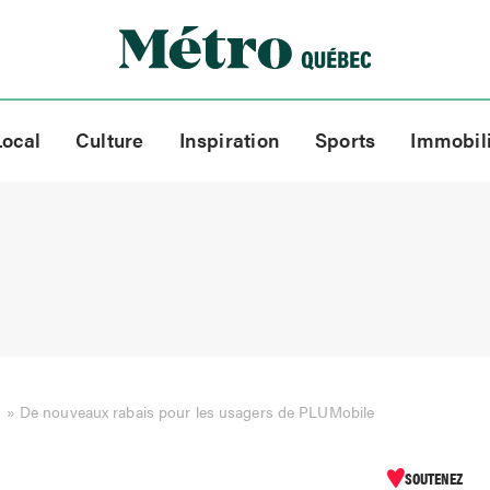
Local
Culture
Inspiration
Sports
Immobil
»
De nouveaux rabais pour les usagers de PLUMobile
SOUTENEZ