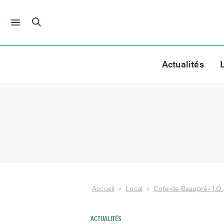
Skip
to
Actualités
content
Accueil
»
Local
»
Cote-de-Beaupré– I.O.
ACTUALITÉS