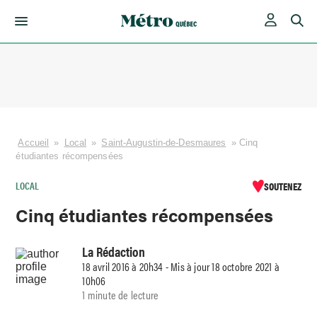
Skip
to
content
Accueil
»
Local
»
Saint-Augustin-de-Desmaures
»
Cinq
étudiantes récompensées
LOCAL
SOUTENEZ
Cinq étudiantes récompensées
La Rédaction
18 avril 2016 à 20h34 - Mis à jour 18 octobre 2021 à
10h06
1 minute de lecture