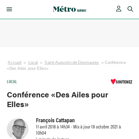
Skip
to
content
Accueil
»
Local
»
Saint-Augustin-de-Desmaures
»
Conférence
«Des Ailes pour Elles»
LOCAL
SOUTENEZ
Conférence «Des Ailes pour
Elles»
François Cattapan
11 avril 2018 à 14h34 - Mis à jour 18 octobre 2021 à
10h04
1 minute de lecture