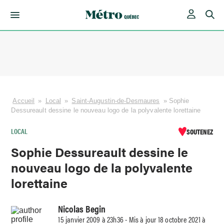
Skip
to
content
Accueil
»
Local
»
Saint-Augustin-de-Desmaures
»
Sophie
Dessureault dessine le nouveau logo de la polyvalente lorettaine
LOCAL
SOUTENEZ
Sophie Dessureault dessine le
nouveau logo de la polyvalente
lorettaine
Nicolas Begin
15 janvier 2009 à 23h36 - Mis à jour 18 octobre 2021 à