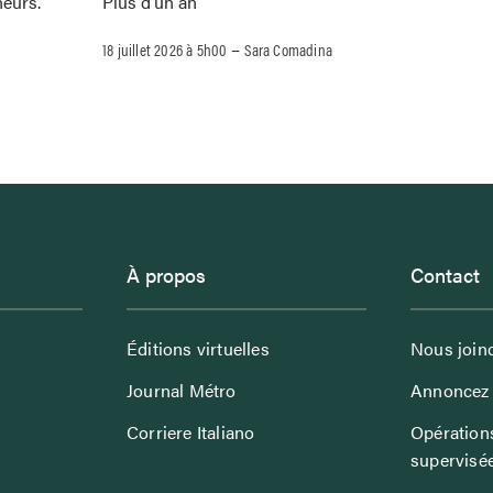
Plus d’un an
neurs.
–
18 juillet 2026 à 5h00
Sara Comadina
À propos
Contact
Éditions virtuelles
Nous join
Journal Métro
Annoncez 
Corriere Italiano
Opérations
supervisé