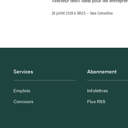
«secteur test» idéal pour les entrepre
–
28 juillet 2026 à 16h25
Sara Comadina
Services
Abonnement
Emplois
Infolettres
Concours
Flux RSS