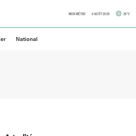
MON MÉTRO
6 AOÛT 2026
26
°C
ier
National