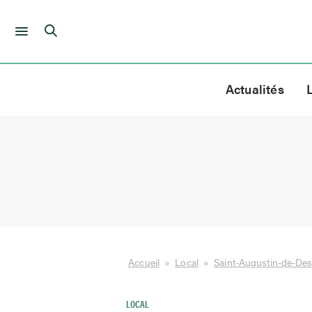
Skip
to
Actualités
content
Accueil
»
Local
»
Saint-Augustin-de-De
LOCAL