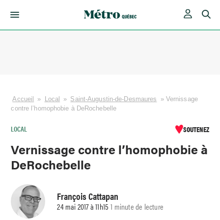
Skip
to
content
Accueil
»
Local
»
Saint-Augustin-de-Desmaures
»
Vernissage
contre l’homophobie à DeRochebelle
LOCAL
SOUTENEZ
Vernissage contre l’homophobie à
DeRochebelle
François Cattapan
24 mai 2017 à 11h15
1 minute de lecture