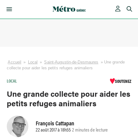
Skip
to
content
Accueil
»
Local
»
Saint-Augustin-de-Desmaures
»
Une grande
collecte pour aider les petits refuges animaliers
LOCAL
SOUTENEZ
Une grande collecte pour aider les
petits refuges animaliers
François Cattapan
22 août 2017 à 18h55
2 minutes de lecture