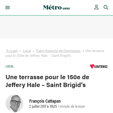
Skip
to
content
Accueil
»
Local
»
Saint-Augustin-de-Desmaures
»
Une terrasse
pour le 150e de Jeffery Hale – Saint Brigid’s
LOCAL
SOUTENEZ
Une terrasse pour le 150e de
Jeffery Hale – Saint Brigid’s
François Cattapan
2 juillet 2017 à 11h25
1 minute de lecture