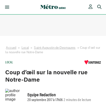
Skip
to
content
Accueil
»
Local
»
Saint-Augustin-de-Desmaures
»
Coup d’œil sur
la nouvelle rue Notre-Dame
LOCAL
SOUTENEZ
Coup d’œil sur la nouvelle rue
Notre-Dame
Equipe Redaction
20 septembre 2017 à 17h06
2 minutes de lecture