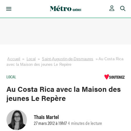
Skip
to
content
Accueil
»
Local
»
Saint-Augustin-de-Desmaures
»
Au Costa Rica
avec la Maison des jeunes Le Repère
LOCAL
SOUTENEZ
Au Costa Rica avec la Maison des
jeunes Le Repère
Thaïs Martel
27 mars 2012 à 19h17
4 minutes de lecture