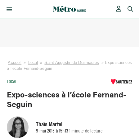
Skip
to
content
Accueil
»
Local
»
Saint-Augustin-de-Desmaures
»
Expo-sciences
à l’école Fernand-Seguin
LOCAL
SOUTENEZ
Expo-sciences à l’école Fernand-
Seguin
Thaïs Martel
9 mai 2015 à 15h13
1 minute de lecture