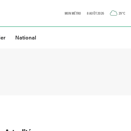
MON MÉTRO
8 AOÛT 2026
29
°C
ier
National