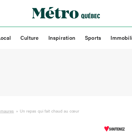
Local
Culture
Inspiration
Sports
Immobil
smaures
»
Un repas qui fait chaud au cœur
SOUTENEZ