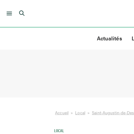
Skip
to
Actualités
content
Accueil
»
Local
»
Saint-Augustin-de-De
LOCAL