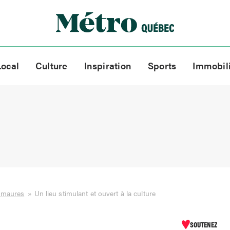
Local
Culture
Inspiration
Sports
Immobil
smaures
»
Un lieu stimulant et ouvert à la culture
SOUTENEZ