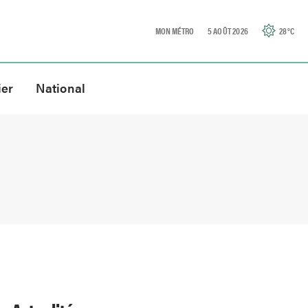
MON MÉTRO
5 AOÛT 2026
28
°C
ier
National