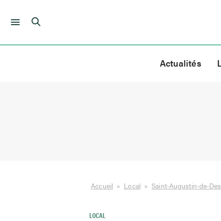
Skip
to
Actualités
content
Accueil
»
Local
»
Saint-Augustin-de-De
LOCAL