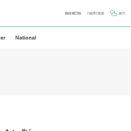
MON MÉTRO
7 AOÛT 2026
26
°C
ier
National