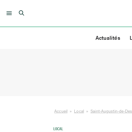
Skip
to
Actualités
content
Accueil
»
Local
»
Saint-Augustin-de-De
LOCAL