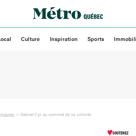
Local
Culture
Inspiration
Sports
Immobil
smaures
»
Gabriel Cyr au sommet de sa cohorte
SOUTENEZ