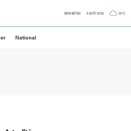
MON MÉTRO
6 AOÛT 2026
30
°C
ier
National