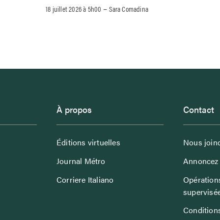
–
18 juillet 2026 à 5h00
Sara Comadina
À propos
Contact
Éditions virtuelles
Nous join
Journal Métro
Annoncez 
Corriere Italiano
Opérations
supervisé
Conditions