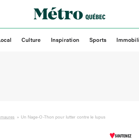
Local
Culture
Inspiration
Sports
Immobil
smaures
»
Un Nage-O-Thon pour lutter contre le lupus
SOUTENEZ