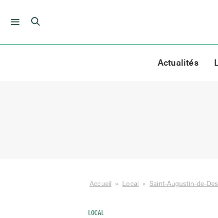
Skip
to
Actualités
content
Accueil
»
Local
»
Saint-Augustin-de-De
LOCAL