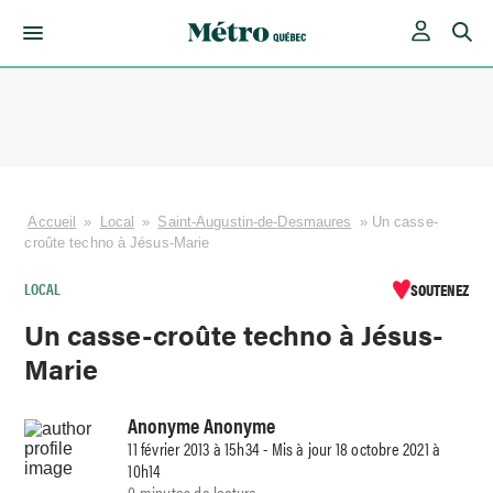
Skip
to
content
Accueil
»
Local
»
Saint-Augustin-de-Desmaures
»
Un casse-
croûte techno à Jésus-Marie
LOCAL
SOUTENEZ
Un casse-croûte techno à Jésus-
Marie
Anonyme Anonyme
11 février 2013 à 15h34 - Mis à jour 18 octobre 2021 à
10h14
0 minutes de lecture