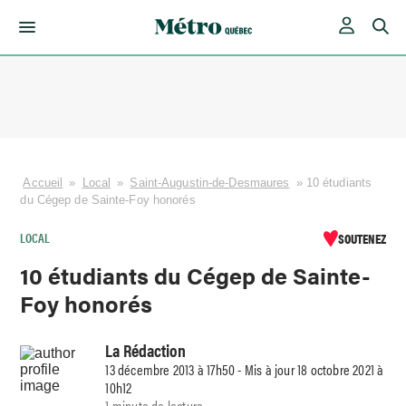
Skip
to
content
Accueil
»
Local
»
Saint-Augustin-de-Desmaures
»
10 étudiants
du Cégep de Sainte-Foy honorés
LOCAL
SOUTENEZ
10 étudiants du Cégep de Sainte-
Foy honorés
La Rédaction
13 décembre 2013 à 17h50 - Mis à jour 18 octobre 2021 à
10h12
1 minute de lecture