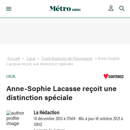
Skip
to
content
Accueil
»
Local
»
Saint-Augustin-de-Desmaures
»
Anne-Sophie
Lacasse reçoit une distinction spéciale
LOCAL
SOUTENEZ
Anne-Sophie Lacasse reçoit une
distinction spéciale
La Rédaction
10 décembre 2013 à 17h04 - Mis à jour 18 octobre 2021 à
10h12
1 minute de lecture