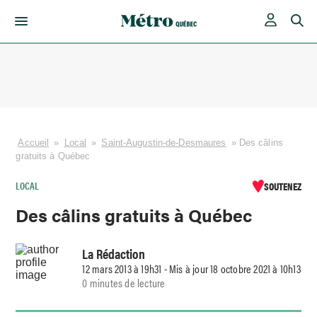
Skip
to
content
Accueil
»
Local
»
Saint-Augustin-de-Desmaures
»
Des câlins
gratuits à Québec
LOCAL
SOUTENEZ
Des câlins gratuits à Québec
La Rédaction
12 mars 2013 à 19h31 - Mis à jour 18 octobre 2021 à 10h13
0 minutes de lecture