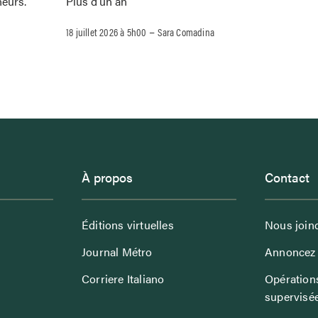
Plus d’un an
neurs.
–
18 juillet 2026 à 5h00
Sara Comadina
À propos
Contact
Éditions virtuelles
Nous join
Journal Métro
Annoncez 
Corriere Italiano
Opérations
supervisé