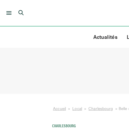
Skip
to
Actualités
content
Accueil
»
Local
»
Charlesbourg
»
Belle
CHARLESBOURG