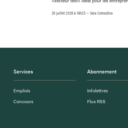
«secteur test» idéal pour les entrepre
–
28 juillet 2026 à 16h25
Sara Comadina
Services
Abonnement
Emplois
Infolettres
Concours
Flux RSS