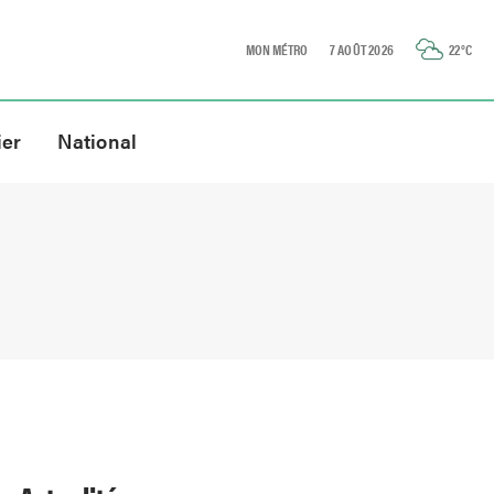
MON MÉTRO
7 AOÛT 2026
22
°C
ier
National