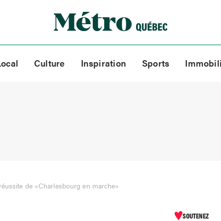
Local
Culture
Inspiration
Sports
Immobil
 réussite de «Charlesbourg en marche»
SOUTENEZ