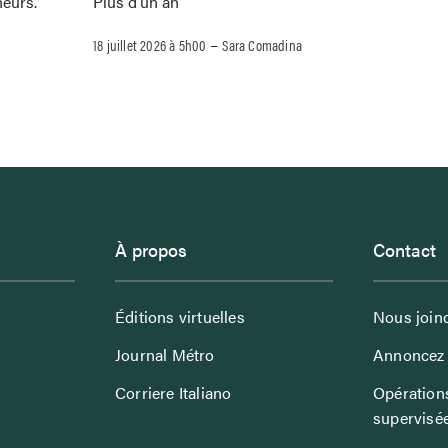
Plus d’un an
neurs.
–
18 juillet 2026 à 5h00
Sara Comadina
À propos
Contact
Éditions virtuelles
Nous join
Journal Métro
Annoncez 
Corriere Italiano
Opérations
supervisé