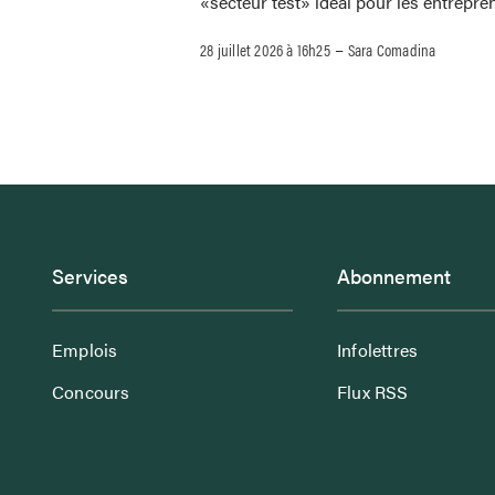
«secteur test» idéal pour les entrepre
–
28 juillet 2026 à 16h25
Sara Comadina
Services
Abonnement
Emplois
Infolettres
Concours
Flux RSS