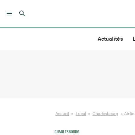
Skip
to
Actualités
content
Accueil
»
Local
»
Charlesbourg
»
Ateli
CHARLESBOURG