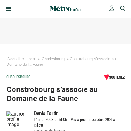
Skip
to
content
Accueil
»
Local
»
Charlesbourg
»
Constrobourg s’associe au
Domaine de la Faune
CHARLESBOURG
SOUTENEZ
Constrobourg s’associe au
Domaine de la Faune
Denis Fortin
14 mai 2008 à 15h05 - Mis à jour 15 octobre 2021 à
13h20
1 minute de lecture