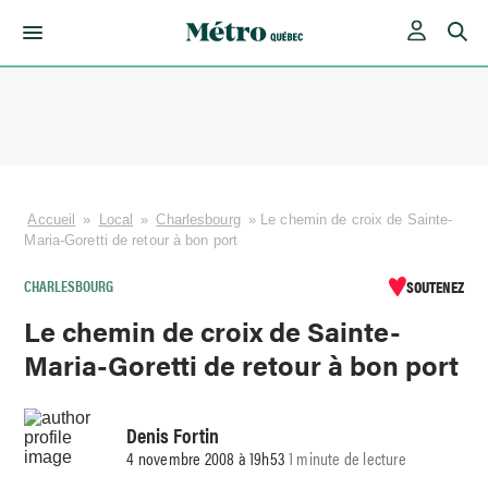
Skip
to
content
Accueil
»
Local
»
Charlesbourg
»
Le chemin de croix de Sainte-
Maria-Goretti de retour à bon port
CHARLESBOURG
SOUTENEZ
Le chemin de croix de Sainte-
Maria-Goretti de retour à bon port
Denis Fortin
4 novembre 2008 à 19h53
1 minute de lecture