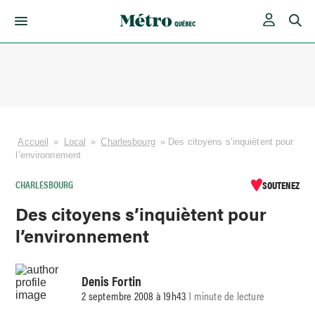
Skip
to
content
Accueil
»
Local
»
Charlesbourg
»
Des citoyens s’inquiètent pour
l’environnement
CHARLESBOURG
SOUTENEZ
Des citoyens s’inquiètent pour
l’environnement
Denis Fortin
2 septembre 2008 à 19h43
1 minute de lecture