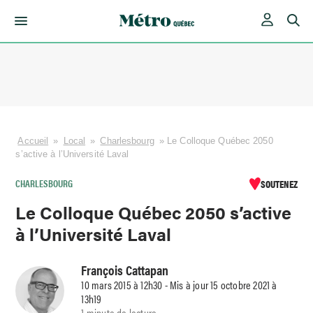
Skip
to
content
Accueil
»
Local
»
Charlesbourg
»
Le Colloque Québec 2050
s’active à l’Université Laval
CHARLESBOURG
SOUTENEZ
Le Colloque Québec 2050 s’active
à l’Université Laval
François Cattapan
10 mars 2015 à 12h30 - Mis à jour 15 octobre 2021 à
13h19
1 minute de lecture