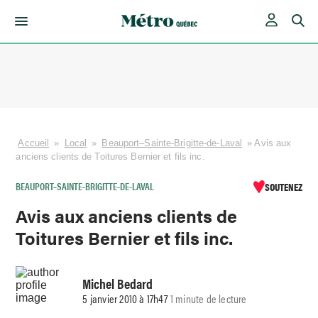
Skip
to
content
Accueil
»
Local
»
Beauport–Sainte-Brigitte-de-Laval
»
Avis aux
anciens clients de Toitures Bernier et fils inc.
BEAUPORT–SAINTE-BRIGITTE-DE-LAVAL
SOUTENEZ
Avis aux anciens clients de
Toitures Bernier et fils inc.
Michel Bedard
5 janvier 2010 à 17h47
1 minute de lecture